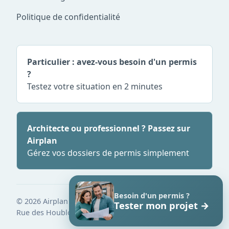
Politique de confidentialité
Particulier : avez-vous besoin d'un permis
?
Testez votre situation en 2 minutes
Architecte ou professionnel ? Passez sur
Airplan
Gérez vos dossiers de permis simplement
Besoin d'un permis ?
© 2026 Airplan SRL - BE 1007.333.716
Tester mon projet
→
Rue des Houblonnières 53, 4020 Liège
Bruxelles
·
France